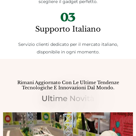
scegliere il gadget perfetto.
Supporto Italiano
Servizio clienti dedicato per il mercato italiano,
disponibile in ogni momento.
Rimani Aggiornato Con Le Ultime Tendenze
Tecnologiche E Innovazioni Dal Mondo.
U
L
T
I
M
E
N
O
V
I
T
À