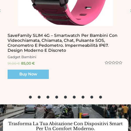
SaveFamily SaveWatch Plus 4G Smartwatch Per
Bambini Chiamata, Video, Face ID, Bande
Personalizzabili, UltraSlim, Sfondi, Musica, Bluetooth,
App Store (Ocean), Ocean, Weiß, Senza SIM
Gadget Bambini
149,00
€
129,00
€
R
a
Buy Now
t
e
d
0
o
u
t
o
f
5
Trasforma La Tua Abitazione Con Dispositivi Smart
Per Un Comfort Moderno.