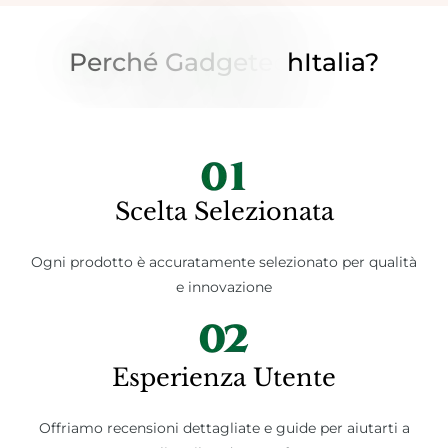
P
E
R
C
H
É
G
A
D
G
E
T
E
C
H
I
T
A
L
I
A
?
Scelta Selezionata
Ogni prodotto è accuratamente selezionato per qualità
e innovazione
Esperienza Utente
Offriamo recensioni dettagliate e guide per aiutarti a