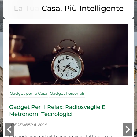
L
A
T
U
A
C
A
S
A
,
P
I
Ù
I
N
T
E
L
L
I
G
E
N
T
E
Gadget per Auto
Gadget per Bambini
Gadget per il Lavoro/Ufficio
Gadget per la Casa
Gadget Personali
Come Risolvere I Problemi Di Connettività
Bluetooth Nei Dispositivi Wireless?