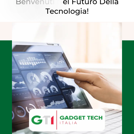
B
E
N
V
E
N
U
T
I
N
E
L
F
U
T
U
R
O
D
E
L
L
A
T
E
C
N
O
L
O
G
I
A
!