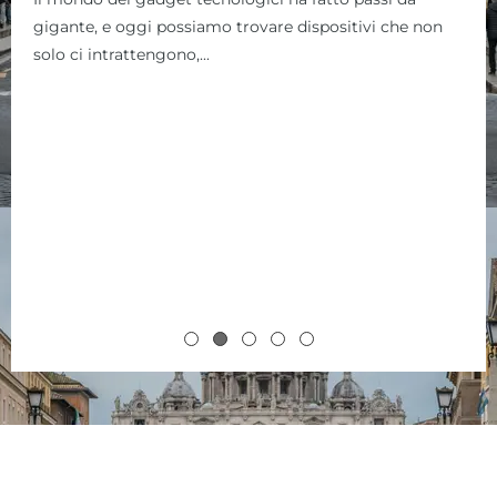
DECEMBER 1, 2024
Scopri come risolvere i problemi di connettività
Bluetooth nei dispositivi wireless. Questa guida
fornisce soluzioni passo passo per ripristinare la...
#BluetoothFixes
#BluetoothGuide
#BluetoothIssues
,
,
,
#BluetoothSupport
#ConnessioneWireless
,
,
#DispositiviBluetooth
,
#ProblemiConnettivitàBluetooth
,
#TecnologiaWireless
#TroubleshootingBluetooth
,
,
#WirelessConnectivity