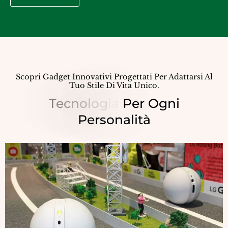
Scopri Gadget Innovativi Progettati Per Adattarsi Al
Tuo Stile Di Vita Unico.
T
E
C
N
O
L
O
G
I
A
P
E
R
O
G
N
I
P
E
R
S
O
N
A
L
I
T
À