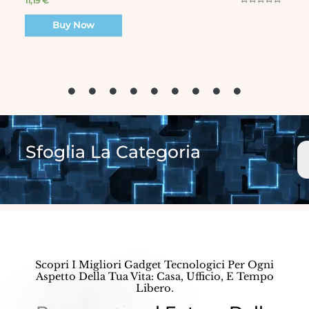
18,39
€
R
a
Buy Now
t
e
d
0
o
u
t
o
f
5
Sfoglia La Categoria
Scopri I Migliori Gadget Tecnologici Per Ogni
Aspetto Della Tua Vita: Casa, Ufficio, E Tempo
Libero.