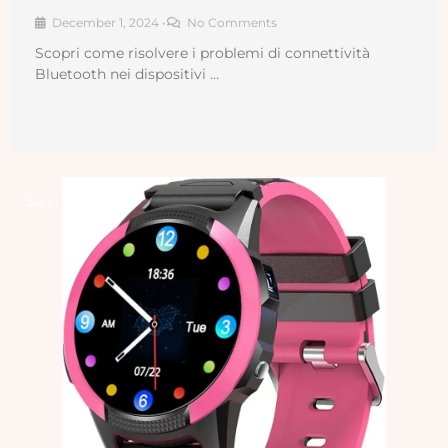
December 1, 2024
•
No Comments
Scopri come risolvere i problemi di connettività
Bluetooth nei dispositivi …
Original
Current
price
price
Sale!
was:
is:
149,00 €.
129,00 €.