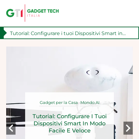
Tutorial: Configurare i tuoi Dispositivi Smart in Modo Facile e Veloce
Skip
Tecnologia e Benessere: Come i Gadget Possono Aiutare la Tua Salute
to
content
Gadget Personali
Tecnologia E Benessere:
Come I Gadget Possono
Aiutare La Tua Salute