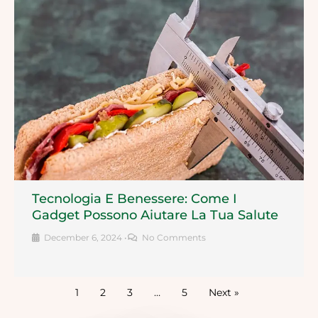
Tecnologia E Benessere: Come I
Gadget Possono Aiutare La Tua Salute
December 6, 2024
•
No Comments
1
2
3
…
5
Next »