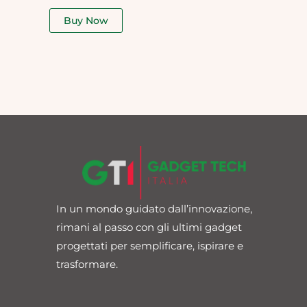
out
of
Buy Now
5
In un mondo guidato dall’innovazione,
rimani al passo con gli ultimi gadget
progettati per semplificare, ispirare e
trasformare.