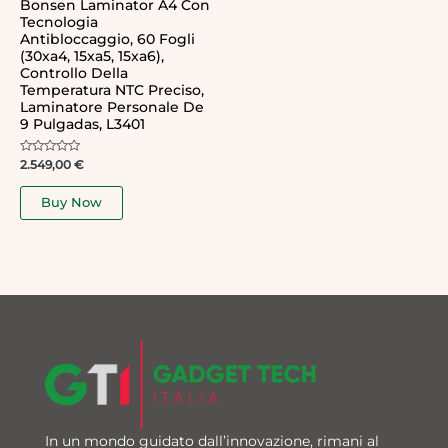
Bonsen Laminator A4 Con
Tecnologia
Antibloccaggio, 60 Fogli
(30xa4, 15xa5, 15xa6),
Controllo Della
Temperatura NTC Preciso,
Laminatore Personale De
9 Pulgadas, L3401
Rated
2.549,00
€
0
out
of
Buy Now
5
In un mondo guidato dall’innovazione, rimani al