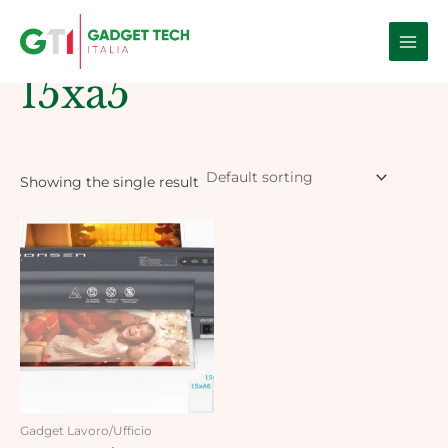
Skip
Main
to
Home
/ Products tagged “15xa5”
Men
content
15xa5
Showing the single result
Gadget Lavoro/Ufficio