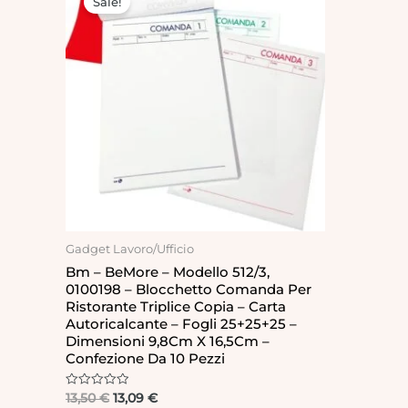
Sale!
was:
is:
13,50 €.
13,09 €.
Gadget Lavoro/Ufficio
Bm – BeMore – Modello 512/3,
0100198 – Blocchetto Comanda Per
Ristorante Triplice Copia – Carta
Autoricalcante – Fogli 25+25+25 –
Dimensioni 9,8Cm X 16,5Cm –
Confezione Da 10 Pezzi
Rated
13,50
€
13,09
€
0