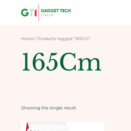
Skip
to
content
Home
/ Products tagged “165Cm”
165Cm
Showing the single result
Original
Current
price
price