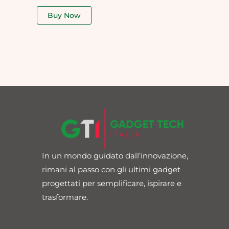
out
of
Buy Now
5
In un mondo guidato dall’innovazione,
rimani al passo con gli ultimi gadget
progettati per semplificare, ispirare e
trasformare.