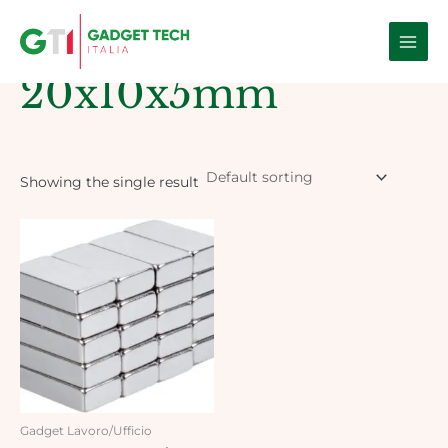
Skip
Main
to
Home
/ Products tagged “20x10x5mm”
Men
content
20x10x5mm
Showing the single result
Gadget Lavoro/Ufficio