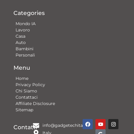
Categories
Mondo IA
Lavoro
Casa
Auto
Bambini
Personali
Menu
Home
Privacy Policy
Chi Siamo
Contattaci​
Affiliate Disclosure
Sitemap
F
Y
G
I
info@gadgetechitalia.it
a
o
o
n
Contatti
c
u
o
s
Italy