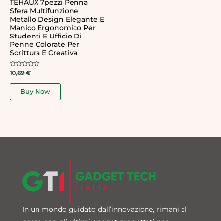
TEHAUX 7pezzi Penna
Sfera Multifunzione
Metallo Design Elegante E
Manico Ergonomico Per
Studenti E Ufficio Di
Penne Colorate Per
Scrittura E Creativa
Rated
10,69
€
0
out
of
Buy Now
5
In un mondo guidato dall’innovazione, rimani al