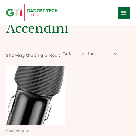
Skip
Main
to
Home
/ Products tagged “accendini”
Men
content
Accendini
Showing the single result
Gadget Auto