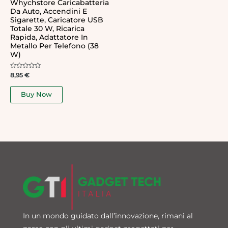
Whychstore Caricabatteria
Da Auto, Accendini E
Sigarette, Caricatore USB
Totale 30 W, Ricarica
Rapida, Adattatore In
Metallo Per Telefono (38
W)
Rated
8,95
€
0
out
of
Buy Now
5
In un mondo guidato dall’innovazione, rimani al