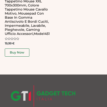
Tappetino Mouse XXL
700x300mm, Colore
Tappetino Mouse Cavallo
Motivo, Mousepad Con
Base In Gomma
Antiscivolo E Bordi Cuciti,
Impermeabile, Lavabile,
Pieghevole, Gaming
Ufficio Accessori,Model451
Rated
19,99
€
0
out
of
Buy Now
5