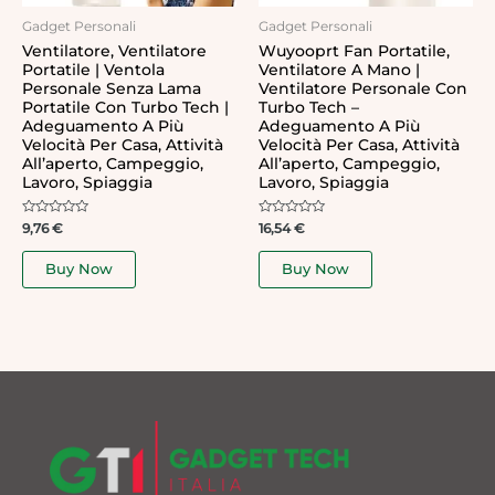
Gadget Personali
Gadget Personali
Ventilatore, Ventilatore
Wuyooprt Fan Portatile,
Portatile | Ventola
Ventilatore A Mano |
Personale Senza Lama
Ventilatore Personale Con
Portatile Con Turbo Tech |
Turbo Tech –
Adeguamento A Più
Adeguamento A Più
Velocità Per Casa, Attività
Velocità Per Casa, Attività
All’aperto, Campeggio,
All’aperto, Campeggio,
Lavoro, Spiaggia
Lavoro, Spiaggia
Rated
Rated
9,76
€
16,54
€
0
0
out
out
of
of
Buy Now
Buy Now
5
5