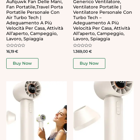
Aufquwk Fan Delle Mani,
Generico Ventilatore,
Fan Portatile,Travel Porta
Ventilatore Portatile |
Portatile Personale Con
Ventilatore Personale Con
Air Turbo Tech |
Turbo Tech –
Adeguamento A Più
Adeguamento A Più
Velocità Per Casa, Attività
Velocità Per Casa, Attività
All’aperto, Campeggio,
All’aperto, Campeggio,
Lavoro, Spiaggia
Lavoro, Spiaggia
Rated
Rated
16,19
€
1.369,00
€
0
0
out
out
of
of
Buy Now
Buy Now
5
5