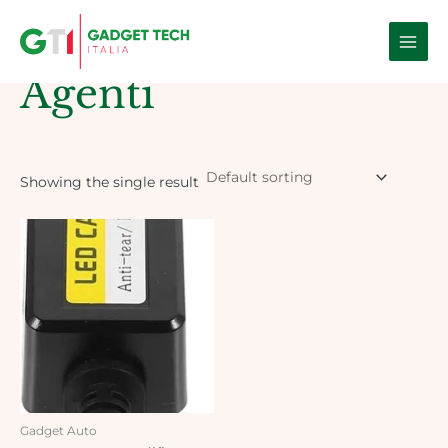
Skip
Main
to
Home
/ Products tagged “Agenti”
Men
content
Agenti
Showing the single result
Gadget Auto