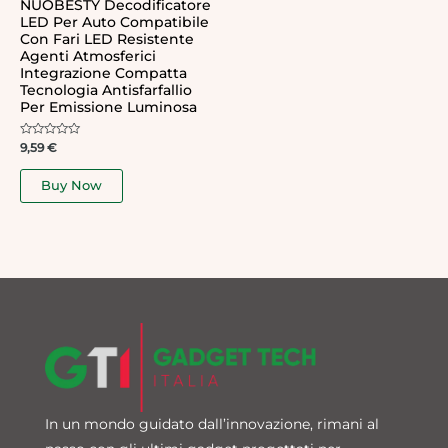
NUOBESTY Decodificatore
LED Per Auto Compatibile
Con Fari LED Resistente
Agenti Atmosferici
Integrazione Compatta
Tecnologia Antisfarfallio
Per Emissione Luminosa
Rated
9,59
€
0
out
of
Buy Now
5
In un mondo guidato dall’innovazione, rimani al