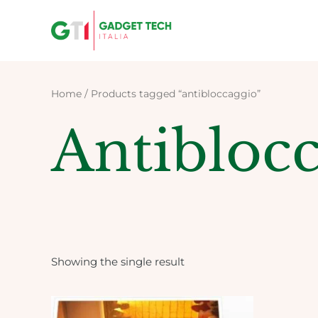
Skip
to
content
Home
/ Products tagged “antibloccaggio”
Antibloc
Showing the single result