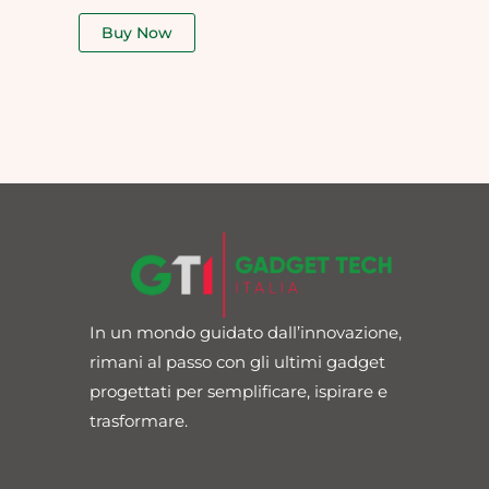
out
of
Buy Now
5
In un mondo guidato dall’innovazione,
rimani al passo con gli ultimi gadget
progettati per semplificare, ispirare e
trasformare.