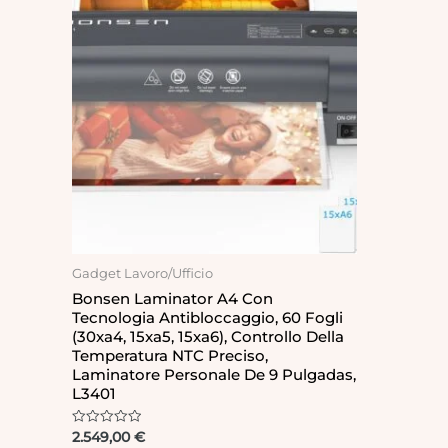
Gadget Lavoro/Ufficio
Bonsen Laminator A4 Con
Tecnologia Antibloccaggio, 60 Fogli
(30xa4, 15xa5, 15xa6), Controllo Della
Temperatura NTC Preciso,
Laminatore Personale De 9 Pulgadas,
L3401
Rated
2.549,00
€
0