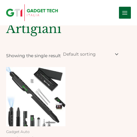
Skip
Main
to
Home
/ Products tagged “Artigiani”
Men
content
Artigiani
Showing the single result
Gadget Auto