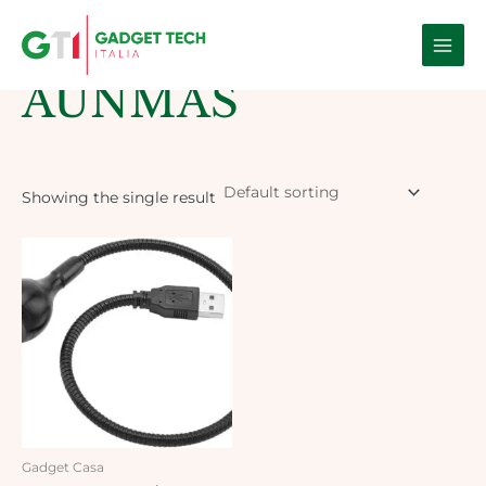
Skip
Main
to
Home
/ Products tagged “AUNMAS”
Men
content
AUNMAS
Showing the single result
Gadget Casa