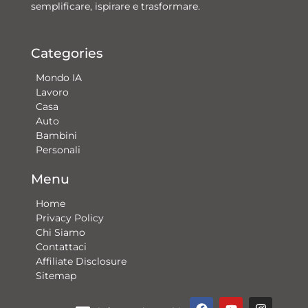
semplificare, ispirare e trasformare.
Categories
Mondo IA
Lavoro
Casa
Auto
Bambini
Personali
Menu
Home
Privacy Policy
Chi Siamo
Contattaci​
Affiliate Disclosure
Sitemap
F
Y
G
I