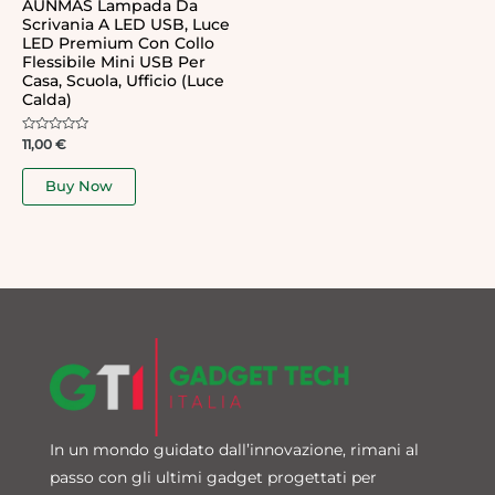
AUNMAS Lampada Da
Scrivania A LED USB, Luce
LED Premium Con Collo
Flessibile Mini USB Per
Casa, Scuola, Ufficio (Luce
Calda)
Rated
11,00
€
0
out
of
Buy Now
5
In un mondo guidato dall’innovazione, rimani al
passo con gli ultimi gadget progettati per