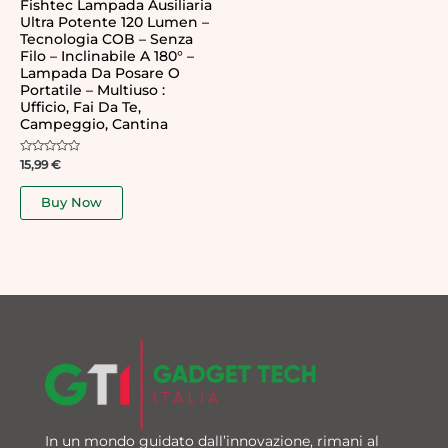
Fishtec Lampada Ausiliaria
Ultra Potente 120 Lumen –
Tecnologia COB – Senza
Filo – Inclinabile A 180° –
Lampada Da Posare O
Portatile – Multiuso :
Ufficio, Fai Da Te,
Campeggio, Cantina
Rated
15,99
€
0
out
of
Buy Now
5
In un mondo guidato dall’innovazione, rimani al