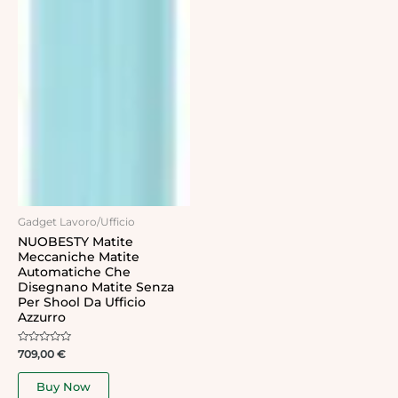
Gadget Lavoro/Ufficio
NUOBESTY Matite
Meccaniche Matite
Automatiche Che
Disegnano Matite Senza
Per Shool Da Ufficio
Azzurro
Rated
709,00
€
0
out
of
Buy Now
5