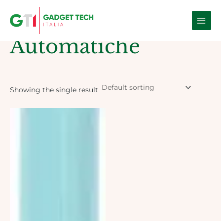
Skip
Main
to
Home
/ Products tagged “automatiche”
Men
content
Automatiche
Showing the single result