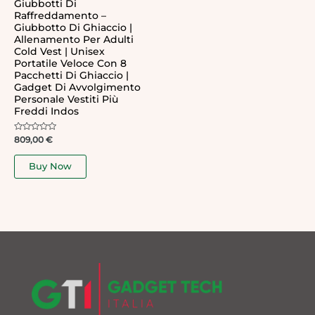
Giubbotti Di
Raffreddamento –
Giubbotto Di Ghiaccio |
Allenamento Per Adulti
Cold Vest | Unisex
Portatile Veloce Con 8
Pacchetti Di Ghiaccio |
Gadget Di Avvolgimento
Personale Vestiti Più
Freddi Indos
Rated
809,00
€
0
out
of
Buy Now
5