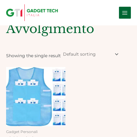
Skip
Main
to
Home
/ Products tagged “Avvolgimento”
Men
content
Avvolgimento
Showing the single result
Gadget Personali