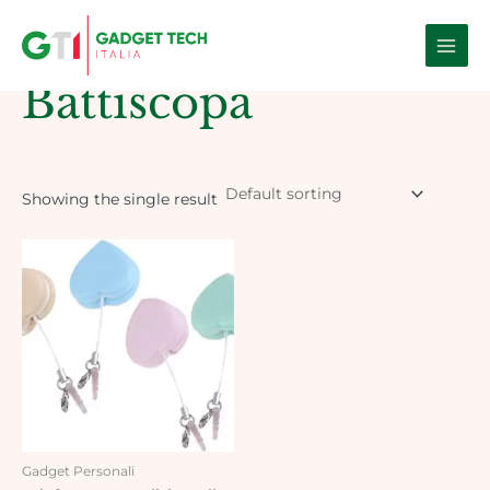
Skip
Main
to
Home
/ Products tagged “Battiscopa”
Men
content
Battiscopa
Showing the single result
Gadget Personali