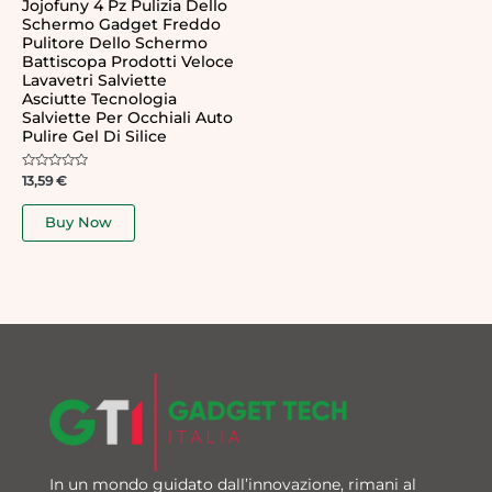
Jojofuny 4 Pz Pulizia Dello
Schermo Gadget Freddo
Pulitore Dello Schermo
Battiscopa Prodotti Veloce
Lavavetri Salviette
Asciutte Tecnologia
Salviette Per Occhiali Auto
Pulire Gel Di Silice
Rated
13,59
€
0
out
of
Buy Now
5
In un mondo guidato dall’innovazione, rimani al