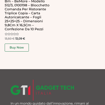
Bm – BeMore – Modello
512/3, 0100198 – Blocchetto
Comanda Per Ristorante
Triplice Copia – Carta
Autoricalcante – Fogli
25+25+25 – Dimensioni
9,8Cm X 16,5Cm –
Confezione Da 10 Pezzi
Rated
13,50
€
13,09
€
0
out
of
Buy Now
5
In un mondo guidato dall’innovazione, rimani al