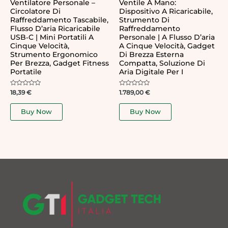
Ventilatore Personale –
Ventile A Mano:
Circolatore Di
Dispositivo A Ricaricabile,
Raffreddamento Tascabile,
Strumento Di
Flusso D’aria Ricaricabile
Raffreddamento
USB‑C | Mini Portatili A
Personale | A Flusso D’aria
Cinque Velocità,
A Cinque Velocità, Gadget
Strumento Ergonomico
Di Brezza Esterna
Per Brezza, Gadget Fitness
Compatta, Soluzione Di
Portatile
Aria Digitale Per I
Rated
Rated
18,39
€
1.789,00
€
0
0
out
out
of
of
Buy Now
Buy Now
5
5