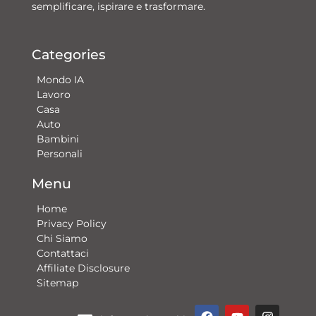
semplificare, ispirare e trasformare.
Categories
Mondo IA
Lavoro
Casa
Auto
Bambini
Personali
Menu
Home
Privacy Policy
Chi Siamo
Contattaci​
Affiliate Disclosure
Sitemap
F
Y
G
I