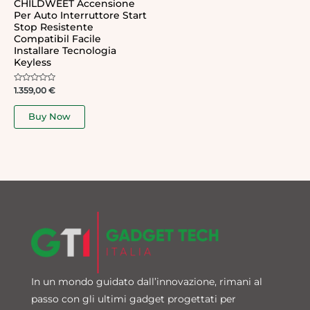
CHILDWEET Accensione
Per Auto Interruttore Start
Stop Resistente
Compatibil Facile
Installare Tecnologia
Keyless
Rated
1.359,00
€
0
out
of
Buy Now
5
In un mondo guidato dall’innovazione, rimani al
passo con gli ultimi gadget progettati per