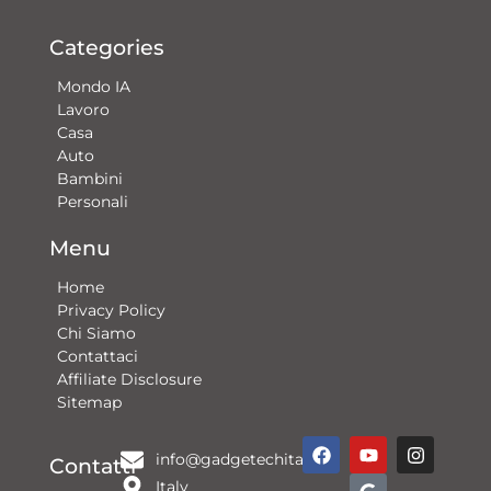
Categories
Mondo IA
Lavoro
Casa
Auto
Bambini
Personali
Menu
Home
Privacy Policy
Chi Siamo
Contattaci​
Affiliate Disclosure
Sitemap
F
Y
G
I
info@gadgetechitalia.it
a
o
o
n
Contatti
c
u
o
s
Italy