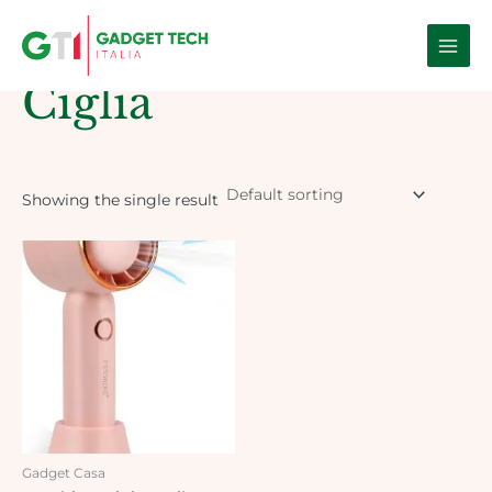
Skip
Main
to
Home
/ Products tagged “ciglia”
Men
content
Ciglia
Showing the single result
Gadget Casa