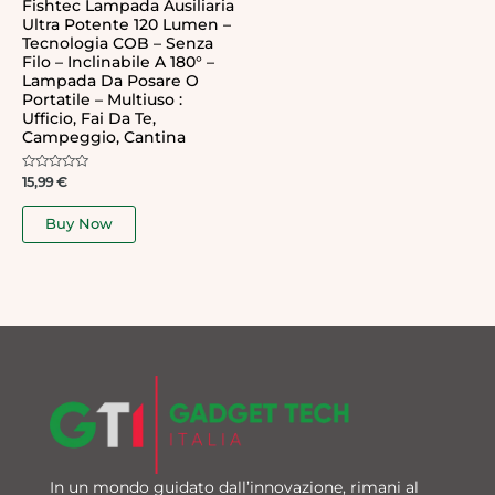
Fishtec Lampada Ausiliaria
Ultra Potente 120 Lumen –
Tecnologia COB – Senza
Filo – Inclinabile A 180° –
Lampada Da Posare O
Portatile – Multiuso :
Ufficio, Fai Da Te,
Campeggio, Cantina
Rated
15,99
€
0
out
of
Buy Now
5
In un mondo guidato dall’innovazione, rimani al