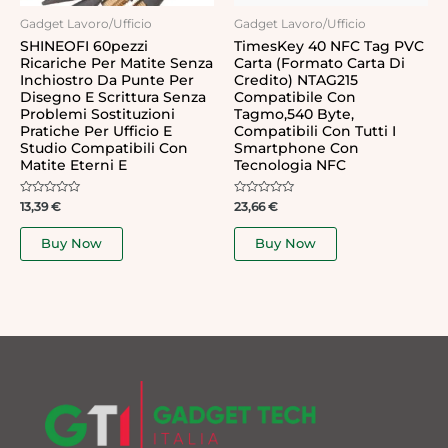
Gadget Lavoro/Ufficio
Gadget Lavoro/Ufficio
SHINEOFI 60pezzi
TimesKey 40 NFC Tag PVC
Ricariche Per Matite Senza
Carta (Formato Carta Di
Inchiostro Da Punte Per
Credito) NTAG215
Disegno E Scrittura Senza
Compatibile Con
Problemi Sostituzioni
Tagmo,540 Byte,
Pratiche Per Ufficio E
Compatibili Con Tutti I
Studio Compatibili Con
Smartphone Con
Matite Eterni E
Tecnologia NFC
Rated
Rated
13,39
€
23,66
€
0
0
out
out
of
of
Buy Now
Buy Now
5
5