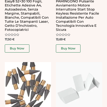
Easy8 52×30 100 Fogli,
PAMINGONO Pulsante
Etichette Adesive A4,
Avviamento Motore
Autoadesive, Senza
Interruttore Start Stop
Margine, Stampabili,
Keyless Resistente Facile
Bianche, Compatibili Con
Installazione Per Auto
Tutte Le Stampanti Laser,
Compatibili Con
Getto D’Inchiostro,
Tecnologia Innovativa E
Fotocopiatrici
Sicura
Rated
Rated
17,50
€
13,69
€
0
0
out
out
of
of
Buy Now
Buy Now
5
5