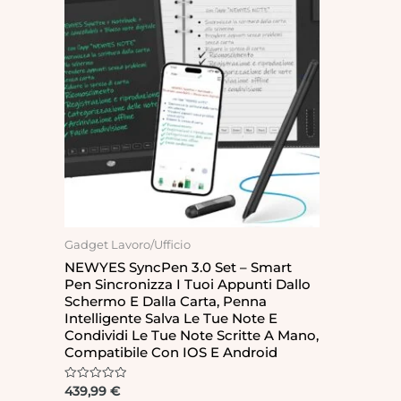
Gadget Lavoro/Ufficio
NEWYES SyncPen 3.0 Set – Smart
Pen Sincronizza I Tuoi Appunti Dallo
Schermo E Dalla Carta, Penna
Intelligente Salva Le Tue Note E
Condividi Le Tue Note Scritte A Mano,
Compatibile Con IOS E Android
Rated
439,99
€
0