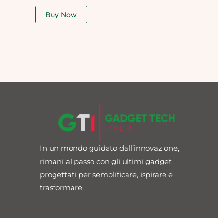
out
of
Buy Now
5
In un mondo guidato dall’innovazione,
rimani al passo con gli ultimi gadget
progettati per semplificare, ispirare e
trasformare.