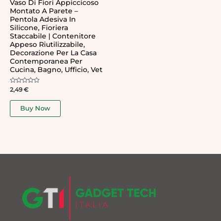
Vaso Di Fiori Appiccicoso
Montato A Parete –
Pentola Adesiva In
Silicone, Fioriera
Staccabile | Contenitore
Appeso Riutilizzabile,
Decorazione Per La Casa
Contemporanea Per
Cucina, Bagno, Ufficio, Vet
Rated
2,49
€
0
out
of
Buy Now
5