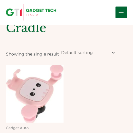
Skip
Main
to
Home
/ Products tagged “Cradle”
Men
content
Cradle
Showing the single result
Gadget Auto