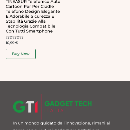
TINEASUR Telefonico Auto
Cartoon Per Per Cradle
Telefono Design Elegante
E Adorabile Sicurezza E
Stabilità Grazie Alla
Tecnologia Compatibile
Con Tutti Smartphone
Rated
10,99
€
0
out
of
Buy Now
5
In un mondo guidato dall’innovazione, rimani al