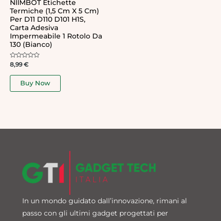
NIIMBOT Etichette
Termiche (1,5 Cm X 5 Cm)
Per D11 D110 D101 H1S,
Carta Adesiva
Impermeabile 1 Rotolo Da
130 (bianco)
Rated
8,99
€
0
out
of
Buy Now
5
In un mondo guidato dall’innovazione, rimani al
passo con gli ultimi gadget progettati per