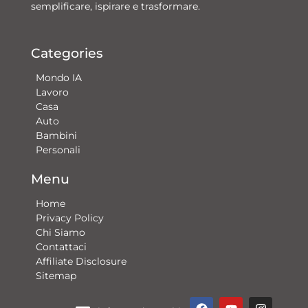
semplificare, ispirare e trasformare.
Categories
Mondo IA
Lavoro
Casa
Auto
Bambini
Personali
Menu
Home
Privacy Policy
Chi Siamo
Contattaci​
Affiliate Disclosure
Sitemap
F
Y
G
I