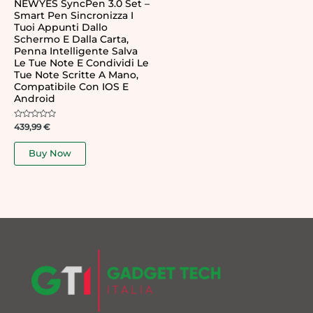
NEWYES SyncPen 3.0 Set –
Smart Pen Sincronizza I
Tuoi Appunti Dallo
Schermo E Dalla Carta,
Penna Intelligente Salva
Le Tue Note E Condividi Le
Tue Note Scritte A Mano,
Compatibile Con IOS E
Android
Rated
439,99
€
0
out
of
Buy Now
5