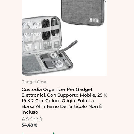
Gadget Casa
Custodia Organizer Per Gadget
Elettronici, Con Supporto Mobile, 25 X
19 X 2 Cm, Colore Grigio, Solo La
Borsa All’interno Dell’articolo Non È
Incluso
Rated
34,48
€
0
out