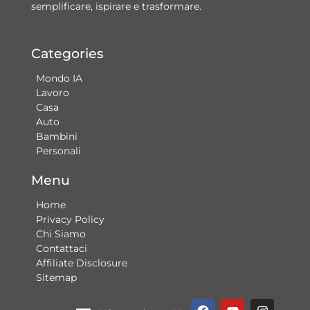
semplificare, ispirare e trasformare.
Categories
Mondo IA
Lavoro
Casa
Auto
Bambini
Personali
Menu
Home
Privacy Policy
Chi Siamo
Contattaci​
Affiliate Disclosure
Sitemap
F
Y
G
I