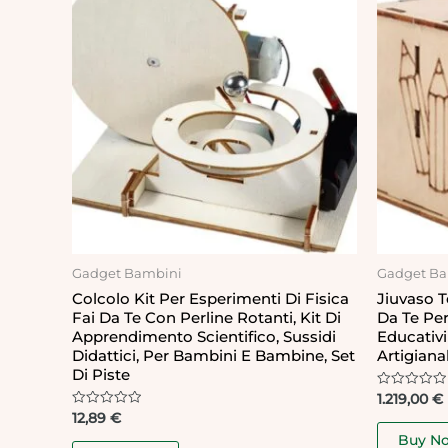
Gadget Bambini
Gadget Ba
Colcolo Kit Per Esperimenti Di Fisica
Jiuvaso T
Fai Da Te Con Perline Rotanti, Kit Di
Da Te Per
Apprendimento Scientifico, Sussidi
Educativi 
Didattici, Per Bambini E Bambine, Set
Artigianal
Di Piste
Rated
1.219,00
€
0
Rated
12,89
€
out
0
of
Buy N
out
5