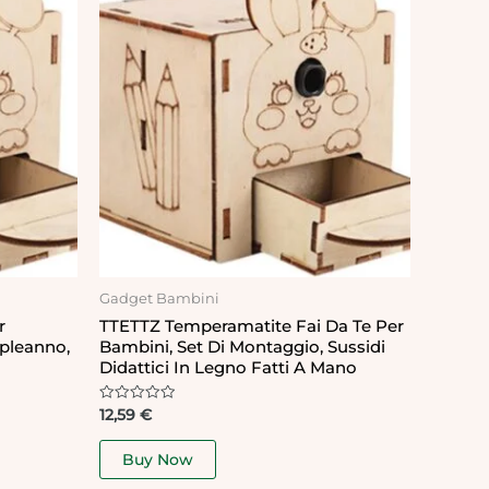
Gadget Bambini
r
TTETTZ Temperamatite Fai Da Te Per
pleanno,
Bambini, Set Di Montaggio, Sussidi
Didattici In Legno Fatti A Mano
Rated
12,59
€
0
out
of
Buy Now
5