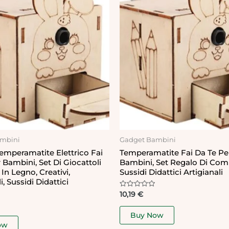
mbini
Gadget Bambini
emperamatite Elettrico Fai
Temperamatite Fai Da Te Pe
 Bambini, Set Di Giocattoli
Bambini, Set Regalo Di Com
In ​​Legno, Creativi,
Sussidi Didattici Artigianali
i, Sussidi Didattici
Rated
10,19
€
0
out
of
Buy Now
5
ow