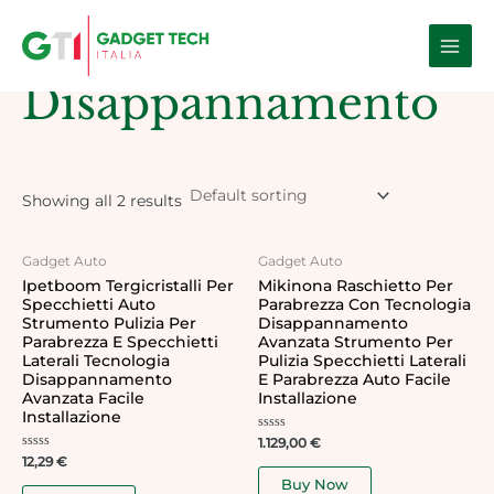
Skip
Main
to
Home
/ Products tagged “Disappannamento”
Men
content
Disappannamento
Showing all 2 results
Gadget Auto
Gadget Auto
Ipetboom Tergicristalli Per
Mikinona Raschietto Per
Specchietti Auto
Parabrezza Con Tecnologia
Strumento Pulizia Per
Disappannamento
Parabrezza E Specchietti
Avanzata Strumento Per
Laterali Tecnologia
Pulizia Specchietti Laterali
Disappannamento
E Parabrezza Auto Facile
Avanzata Facile
Installazione
Installazione
Rated
1.129,00
€
0
Rated
12,29
€
out
0
of
Buy Now
out
5