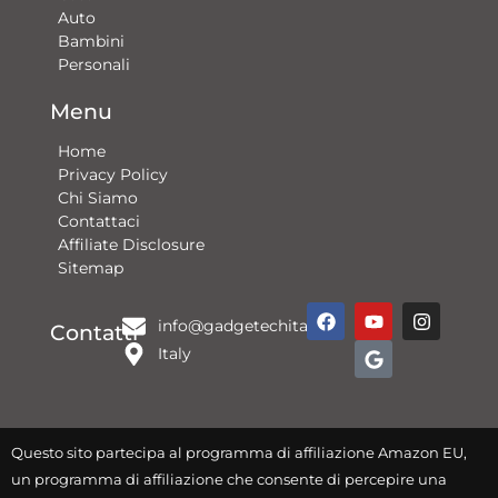
Auto
Bambini
Personali
Menu
Home
Privacy Policy
Chi Siamo
Contattaci​
Affiliate Disclosure
Sitemap
F
Y
G
I
info@gadgetechitalia.it
a
o
o
n
Contatti
c
u
o
s
Italy
e
t
g
t
b
u
l
a
o
b
e
g
o
e
r
k
a
Questo sito partecipa al programma di affiliazione Amazon EU,
m
un programma di affiliazione che consente di percepire una