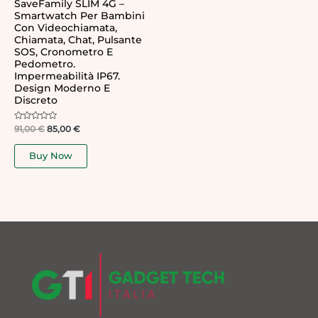
SaveFamily SLIM 4G –
Smartwatch Per Bambini
Con Videochiamata,
Chiamata, Chat, Pulsante
SOS, Cronometro E
Pedometro.
Impermeabilità IP67.
Design Moderno E
Discreto
Rated
91,00
€
85,00
€
0
out
of
Buy Now
5