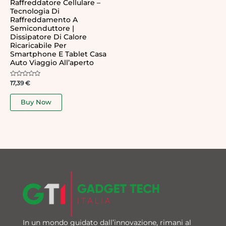
Raffreddatore Cellulare –
Tecnologia Di
Raffreddamento A
Semiconduttore |
Dissipatore Di Calore
Ricaricabile Per
Smartphone E Tablet Casa
Auto Viaggio All’aperto
Rated
17,39
€
0
out
of
Buy Now
5
In un mondo guidato dall’innovazione, rimani al