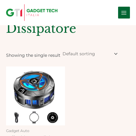
Skip
Main
to
Home
/ Products tagged “Dissipatore”
Men
content
Dissipatore
Showing the single result
Gadget Auto