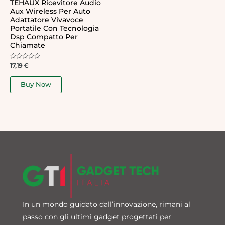
TEHAUX Ricevitore Audio
Aux Wireless Per Auto
Adattatore Vivavoce
Portatile Con Tecnologia
Dsp Compatto Per
Chiamate
Rated
17,19
€
0
out
of
Buy Now
5
In un mondo guidato dall’innovazione, rimani al
passo con gli ultimi gadget progettati per