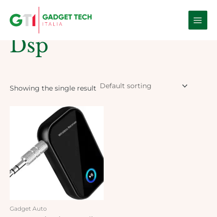
Skip
Main
to
Home
/ Products tagged “Dsp”
Men
content
Dsp
Showing the single result
Gadget Auto