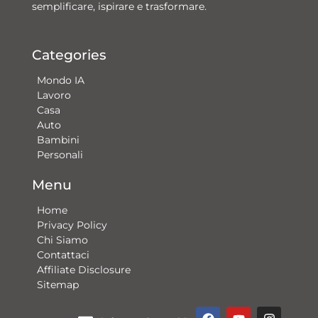
semplificare, ispirare e trasformare.
Categories
Mondo IA
Lavoro
Casa
Auto
Bambini
Personali
Menu
Home
Privacy Policy
Chi Siamo
Contattaci​
Affiliate Disclosure
Sitemap
F
Y
G
I