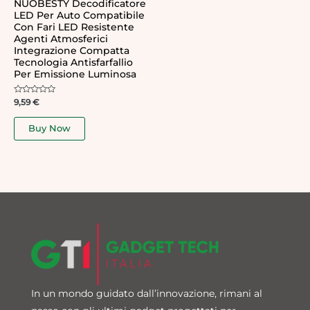
NUOBESTY Decodificatore
LED Per Auto Compatibile
Con Fari LED Resistente
Agenti Atmosferici
Integrazione Compatta
Tecnologia Antisfarfallio
Per Emissione Luminosa
Rated
9,59
€
0
out
of
Buy Now
5
In un mondo guidato dall’innovazione, rimani al