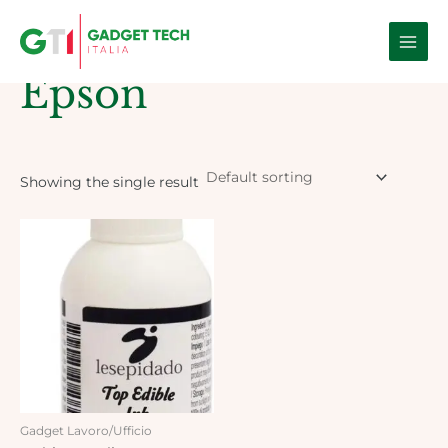
Skip
Main
to
Home
/ Products tagged “Epson”
Men
content
Epson
Showing the single result
Gadget Lavoro/Ufficio