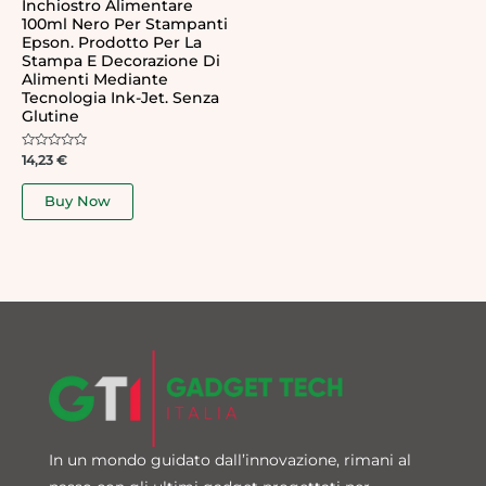
Inchiostro Alimentare
100ml Nero Per Stampanti
Epson. Prodotto Per La
Stampa E Decorazione Di
Alimenti Mediante
Tecnologia Ink-Jet. Senza
Glutine
Rated
14,23
€
0
out
of
Buy Now
5
In un mondo guidato dall’innovazione, rimani al