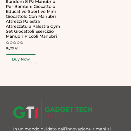
Ifundom 8 Pz Manubrio
Per Bambini Giocattolo
Educativo Sportivo Mini
Giocattolo Con Manubri
Attrezzi Palestra
Attrezzatura Palestra Gym
Set Giocattoli Esercizio
Manubri Piccoli Manubri
Rated
16,79
€
0
out
of
Buy Now
5
In un mondo guidato dall’innovazione, rimani al