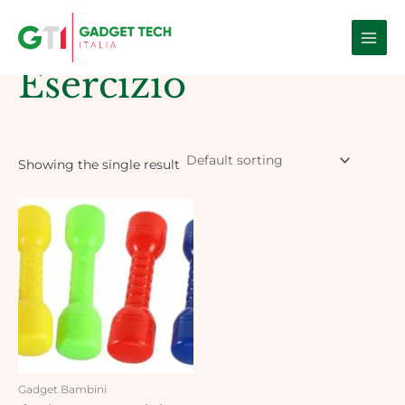
Skip
Main
to
Home
/ Products tagged “esercizio”
Men
content
Esercizio
Showing the single result
Gadget Bambini