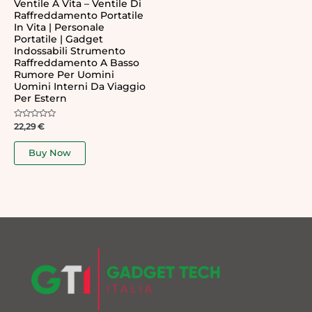
Ventile A Vita – Ventile Di
Raffreddamento Portatile
In Vita | Personale
Portatile | Gadget
Indossabili Strumento
Raffreddamento A Basso
Rumore Per Uomini
Uomini Interni Da Viaggio
Per Estern
Rated
22,29
€
0
out
of
Buy Now
5