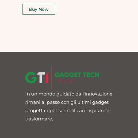
out
of
Buy Now
5
In un mondo guidato dall’innovazione,
rimani al passo con gli ultimi gadget
progettati per semplificare, ispirare e
trasformare.