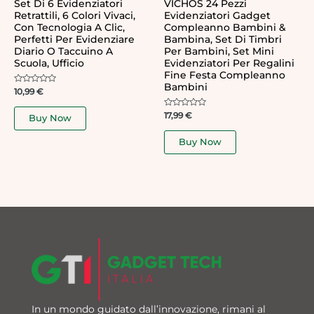
Set Di 6 Evidenziatori
VICHOS 24 Pezzi
Retrattili, 6 Colori Vivaci,
Evidenziatori Gadget
Con Tecnologia A Clic,
Compleanno Bambini &
Perfetti Per Evidenziare
Bambina, Set Di Timbri
Diario O Taccuino A
Per Bambini, Set Mini
Scuola, Ufficio
Evidenziatori Per Regalini
Fine Festa Compleanno
Bambini
Rated
10,99
€
0
out
of
Rated
17,99
€
Buy Now
5
0
out
of
Buy Now
5
In un mondo guidato dall’innovazione, rimani al