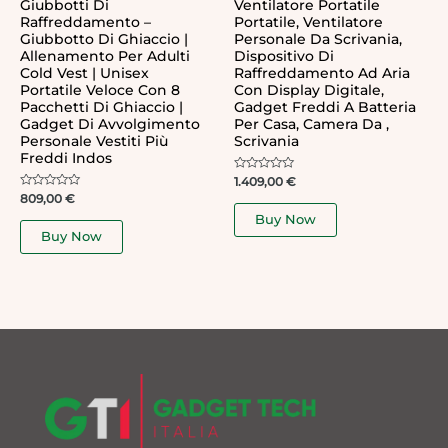
Giubbotti Di
Ventilatore Portatile
Raffreddamento –
Portatile, Ventilatore
Giubbotto Di Ghiaccio |
Personale Da Scrivania,
Allenamento Per Adulti
Dispositivo Di
Cold Vest | Unisex
Raffreddamento Ad Aria
Portatile Veloce Con 8
Con Display Digitale,
Pacchetti Di Ghiaccio |
Gadget Freddi A Batteria
Gadget Di Avvolgimento
Per Casa, Camera Da ,
Personale Vestiti Più
Scrivania
Freddi Indos
Rated
1.409,00
€
0
Rated
809,00
€
out
0
of
Buy Now
out
5
of
Buy Now
5