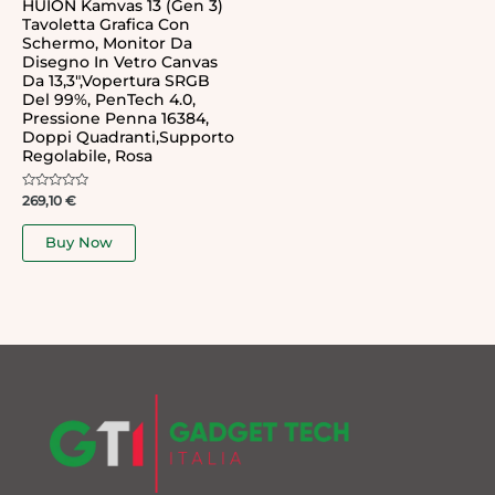
HUION Kamvas 13 (Gen 3)
Tavoletta Grafica Con
Schermo, Monitor Da
Disegno In Vetro Canvas
Da 13,3″,Vopertura SRGB
Del 99%, PenTech 4.0,
Pressione Penna 16384,
Doppi Quadranti,Supporto
Regolabile, Rosa
Rated
269,10
€
0
out
of
Buy Now
5