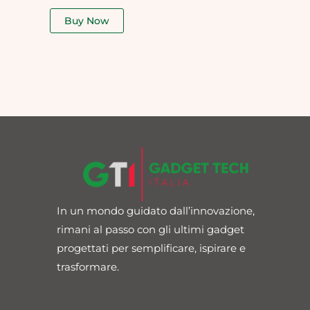
out
of
Buy Now
5
In un mondo guidato dall’innovazione,
rimani al passo con gli ultimi gadget
progettati per semplificare, ispirare e
trasformare.