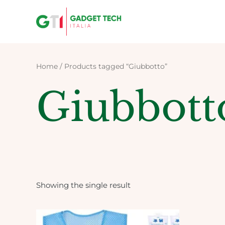
Skip
to
content
Home
/ Products tagged “Giubbotto”
Giubbott
Showing the single result