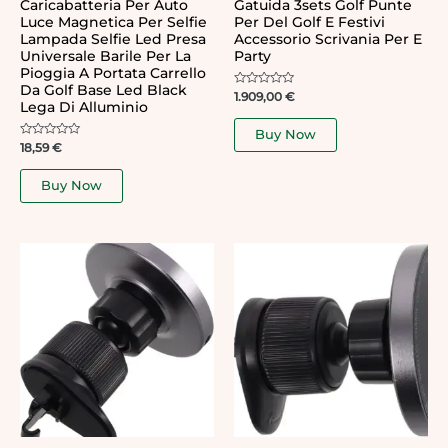
Caricabatteria Per Auto
Gatuida 3sets Golf Punte
Luce Magnetica Per Selfie
Per Del Golf E Festivi
Lampada Selfie Led Presa
Accessorio Scrivania Per E
Universale Barile Per La
Party
Pioggia A Portata Carrello
Da Golf Base Led Black
Rated
1.909,00
€
Lega Di Alluminio
0
out
of
Buy Now
5
Rated
18,59
€
0
out
of
Buy Now
5