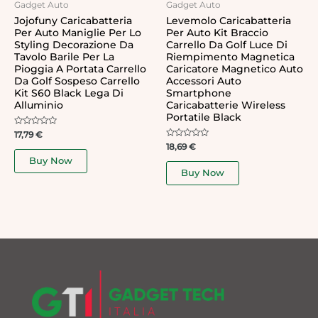
Gadget Auto
Gadget Auto
Jojofuny Caricabatteria
Levemolo Caricabatteria
Per Auto Maniglie Per Lo
Per Auto Kit Braccio
Styling Decorazione Da
Carrello Da Golf Luce Di
Tavolo Barile Per La
Riempimento Magnetica
Pioggia A Portata Carrello
Caricatore Magnetico Auto
Da Golf Sospeso Carrello
Accessori Auto
Kit S60 Black Lega Di
Smartphone
Alluminio
Caricabatterie Wireless
Portatile Black
Rated
17,79
€
0
Rated
18,69
€
out
0
of
Buy Now
out
5
of
Buy Now
5