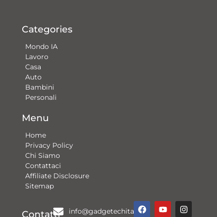
Categories
Mondo IA
Lavoro
Casa
Auto
Bambini
Personali
Menu
Home
Privacy Policy
Chi Siamo
Contattaci​
Affiliate Disclosure
Sitemap
F
Y
G
I
info@gadgetechitalia.it
a
o
o
n
Contatti