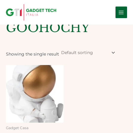
Skip
Main
to
Home
/ Products tagged “GOOHOCHY”
Men
content
GOOHOCHY
Showing the single result
Gadget Casa