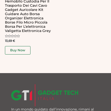
Hemobllo Custodia Per Il
Trasporto Dei Cavi Cavo
Gadget Auricolare Kit
Guidare Auto Borsa
Organizer Elettronica
Borse Filo Micro Piccola
Borsa Per L’elettronica
Valigetta Elettronica Grey
Rated
13,69
€
0
out
of
Buy Now
5
In un mondo guidato dall’innovazione, rimani al