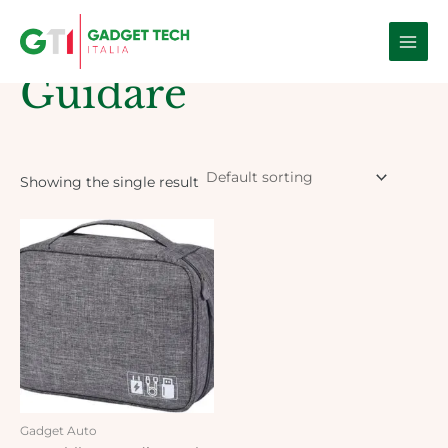
Skip
Main
to
Home
/ Products tagged “guidare”
Men
content
Guidare
Showing the single result
Gadget Auto