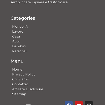
semplificare, ispirare e trasformare.
Categories
Mondo IA
Lavoro
Casa
Auto
Bambini
Personali
Menu
Home
Privacy Policy
Chi Siamo
Contattaci​
Affiliate Disclosure
Sitemap
F
Y
G
I