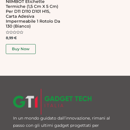
NIIMBOT Etichette
Termiche (1,5 Cm X 5 Cm)
Per D11 D110 D101 H1S,
Carta Adesiva
Impermeabile 1 Rotolo Da
130 (bianco)
Rated
8,99
€
0
out
of
Buy Now
5
In un mondo guidato dall’innovazione, rimani al
passo con gli ultimi gadget progettati per