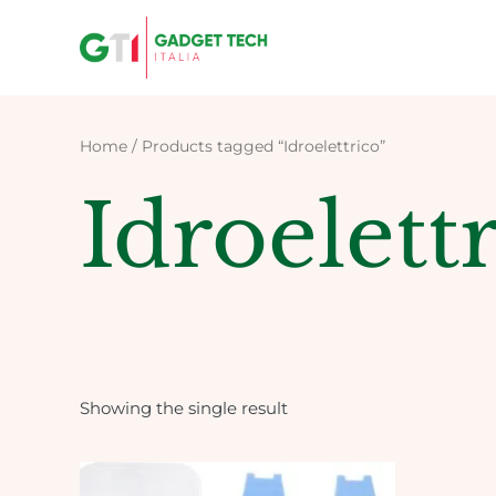
Skip
to
content
Home
/ Products tagged “Idroelettrico”
Idroelett
Showing the single result