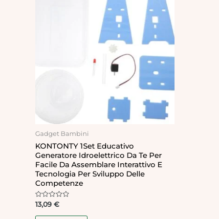
Gadget Bambini
KONTONTY 1Set Educativo
Generatore Idroelettrico Da Te Per
Facile Da Assemblare Interattivo E
Tecnologia Per Sviluppo Delle
Competenze
Rated
13,09
€
0
out